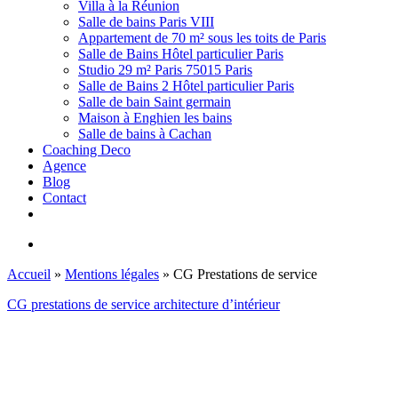
Villa à la Réunion
Salle de bains Paris VIII
Appartement de 70 m² sous les toits de Paris
Salle de Bains Hôtel particulier Paris
Studio 29 m² Paris 75015 Paris
Salle de Bains 2 Hôtel particulier Paris
Salle de bain Saint germain
Maison à Enghien les bains
Salle de bains à Cachan
Coaching Deco
Agence
Blog
Contact
facebook
linkedin
youtube
instagram
houzz
search
Accueil
»
Mentions légales
»
CG Prestations de service
CG prestations de service architecture d’intérieur