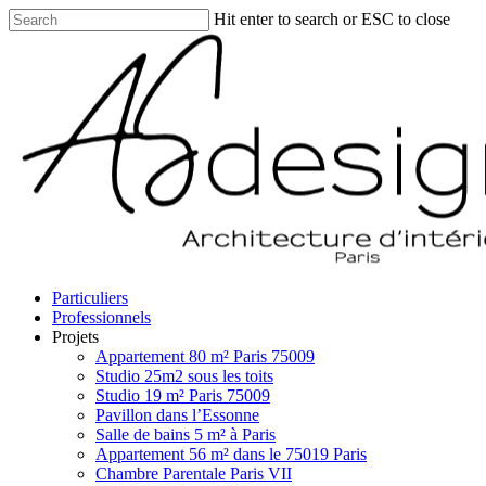
Skip
Hit enter to search or ESC to close
to
Close
main
Search
content
search
Menu
Particuliers
Professionnels
Projets
Appartement 80 m² Paris 75009
Studio 25m2 sous les toits
Studio 19 m² Paris 75009
Pavillon dans l’Essonne
Salle de bains 5 m² à Paris
Appartement 56 m² dans le 75019 Paris
Chambre Parentale Paris VII