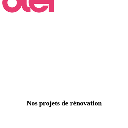
Passage TV 6 Ter - Proprio à tout Prix
Retrouvez nous sur 6Ter TV dans l'émission 'PROPRIO A TOUT
PRIX' pour parler optimisation de petits espaces et solutions de
gains de place pour les petits appartements et studios parisiens.
L'occasion de démontrer notre savoir-faire et de présenter quelques
astuces et inspirations. A retrouver en Replay sur les chaines du
groupe M6.
Nos projets de rénovation