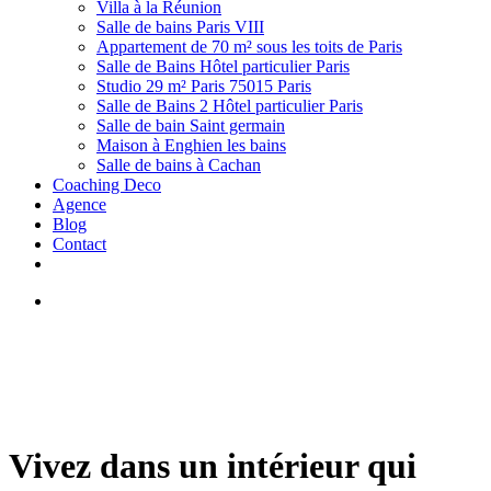
Villa à la Réunion
Salle de bains Paris VIII
Appartement de 70 m² sous les toits de Paris
Salle de Bains Hôtel particulier Paris
Studio 29 m² Paris 75015 Paris
Salle de Bains 2 Hôtel particulier Paris
Salle de bain Saint germain
Maison à Enghien les bains
Salle de bains à Cachan
Coaching Deco
Agence
Blog
Contact
facebook
linkedin
youtube
instagram
houzz
search
Vivez dans un intérieur qui