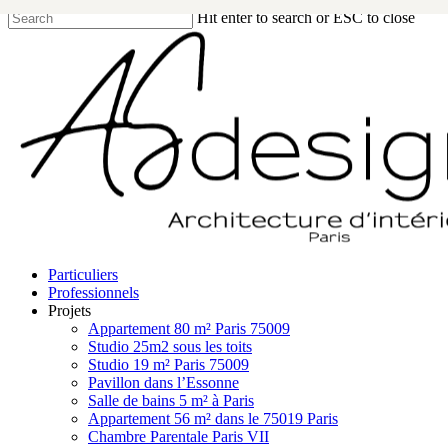
Skip
Hit enter to search or ESC to close
to
Close
main
Search
content
search
Menu
Particuliers
Professionnels
Projets
Appartement 80 m² Paris 75009
Studio 25m2 sous les toits
Studio 19 m² Paris 75009
Pavillon dans l’Essonne
Salle de bains 5 m² à Paris
Appartement 56 m² dans le 75019 Paris
Chambre Parentale Paris VII