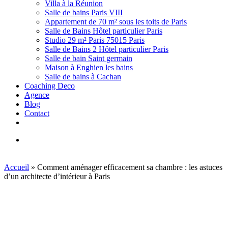
Villa à la Réunion
Salle de bains Paris VIII
Appartement de 70 m² sous les toits de Paris
Salle de Bains Hôtel particulier Paris
Studio 29 m² Paris 75015 Paris
Salle de Bains 2 Hôtel particulier Paris
Salle de bain Saint germain
Maison à Enghien les bains
Salle de bains à Cachan
Coaching Deco
Agence
Blog
Contact
facebook
linkedin
youtube
instagram
houzz
search
Accueil
»
Comment aménager efficacement sa chambre : les astuces
d’un architecte d’intérieur à Paris