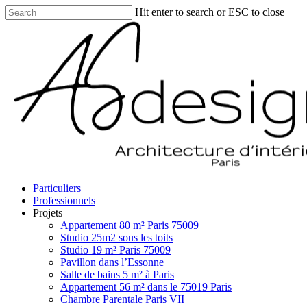
Skip
Hit enter to search or ESC to close
to
Close
main
Search
content
search
Menu
Particuliers
Professionnels
Projets
Appartement 80 m² Paris 75009
Studio 25m2 sous les toits
Studio 19 m² Paris 75009
Pavillon dans l’Essonne
Salle de bains 5 m² à Paris
Appartement 56 m² dans le 75019 Paris
Chambre Parentale Paris VII